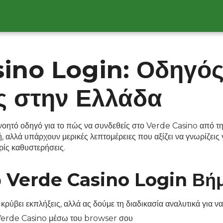
ino Login: Οδηγός
ες στην Ελλάδα
νοητό οδηγό για το πώς να συνδεθείς στο Verde Casino από τη
ή, αλλά υπάρχουν μερικές λεπτομέρειες που αξίζει να γνωρίζεις
ρίς καθυστερήσεις.
το Verde Casino Login Β
ύβει εκπλήξεις, αλλά ας δούμε τη διαδικασία αναλυτικά για να
Verde Casino μέσω του browser σου