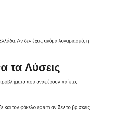
λλάδα. Αν δεν έχεις ακόμα λογαριασμό, η
α τα Λύσεις
ά προβλήματα που αναφέρουν παίκτες.
 και τον φάκελο spam αν δεν το βρίσκεις