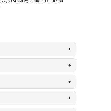
ξίζει να ελέγχεις τακτικά τη σελίδα
.
νω δεξιά, συμπλήρωσε το email ή
σα σε 1-2 λεπτά. Αν δεν το βρίσκεις
n μέσω mobile browser ή μέσω της
 ή κατά τη διαδικασία επαλήθευσης