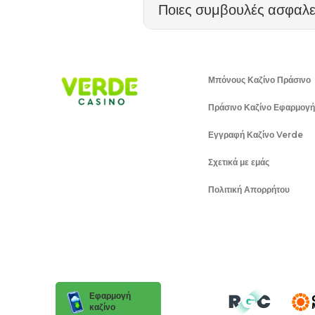
KYC. Σε αυτή την περίπτωση, ε
Ποιες συμβουλές ασφαλε
Χρησιμοποίησε δυνατό κωδικό μ
τον κάθε λίγους μήνες και πάντ
Μπόνους Καζίνο Πράσινο
Πράσινο Καζίνο Εφαρμογή
Εγγραφή Καζίνο Verde
Σχετικά με εμάς
Πολιτική Απορρήτου
Εφαρμογή
καζίνο