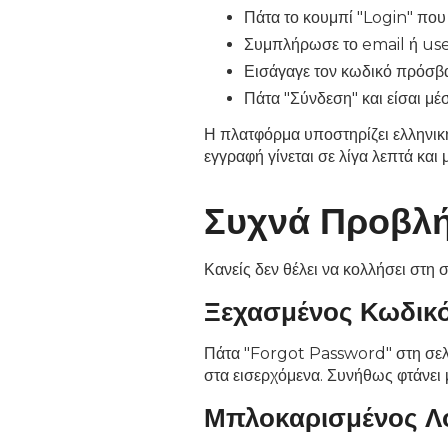
Πάτα το κουμπί "Login" που 
Συμπλήρωσε το email ή us
Εισάγαγε τον κωδικό πρόσβ
Πάτα "Σύνδεση" και είσαι μέ
Η πλατφόρμα υποστηρίζει ελληνική
εγγραφή γίνεται σε λίγα λεπτά και
Συχνά Προβλή
Κανείς δεν θέλει να κολλήσει στη
Ξεχασμένος Κωδικ
Πάτα "Forgot Password" στη σελίδ
στα εισερχόμενα. Συνήθως φτάνει 
Μπλοκαρισμένος Λ